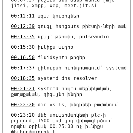
jitsi, xmpp, xep, meet.jit.si
00:12:11
ազատ կուբիկներ
00:12:39
գուգլ hangouts բիէսդի֊ների տակ
00:13:35
սքայփ թերափի, pulseaudio
00:15:30
իւնիքս աւդիօ
00:16:50
fluidsynth թիզեր
00:17:37
լինուքսի ուինդոսացում՝ systemd
00:18:35
systemd dns resolver
00:21:21
systemd որպէս տեքնիկական,
քաղաքական, դիզայնի խնդիր
00:22:20
dir vs ls, խնդինեի բաժանում
00:23:20
մեծ սուպերմարկետի plc֊ի
բզբզում, 1500 ասմ կոդ վրիպազէրծում
որպէս օրինակ 00:25:00 ոչ իւնիքս
փիլիսոփայութեան