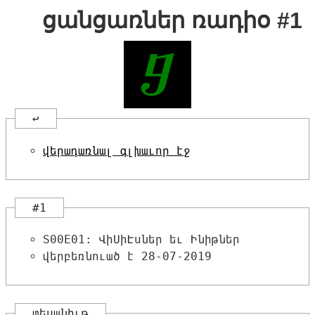
ցանցառներ ռադիօ #1
↩
վերադառնալ գլխաւոր էջ
#1
S00E01: ՎիՍիԷսներ եւ Ինիթներ
վերբեռնուած է 28-07-2019
տեսանիւթ